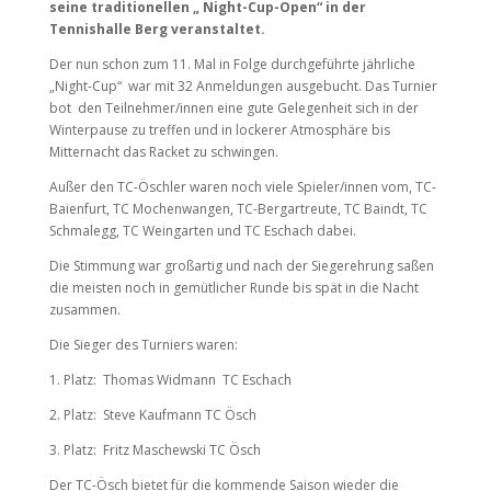
seine traditionellen „ Night-Cup-Open“ in der
Tennishalle Berg veranstaltet.
Der nun schon zum 11. Mal in Folge durchgeführte jährliche
„Night-Cup“ war mit 32 Anmeldungen ausgebucht. Das Turnier
bot den Teilnehmer/innen eine gute Gelegenheit sich in der
Winterpause zu treffen und in lockerer Atmosphäre bis
Mitternacht das Racket zu schwingen.
Außer den TC-Öschler waren noch viele Spieler/innen vom, TC-
Baienfurt, TC Mochenwangen, TC-Bergartreute, TC Baindt, TC
Schmalegg, TC Weingarten und TC Eschach dabei.
Die Stimmung war großartig und nach der Siegerehrung saßen
die meisten noch in gemütlicher Runde bis spät in die Nacht
zusammen.
Die Sieger des Turniers waren:
1. Platz: Thomas Widmann TC Eschach
2. Platz: Steve Kaufmann TC Ösch
3. Platz: Fritz Maschewski TC Ösch
Der TC-Ösch bietet für die kommende Saison wieder die