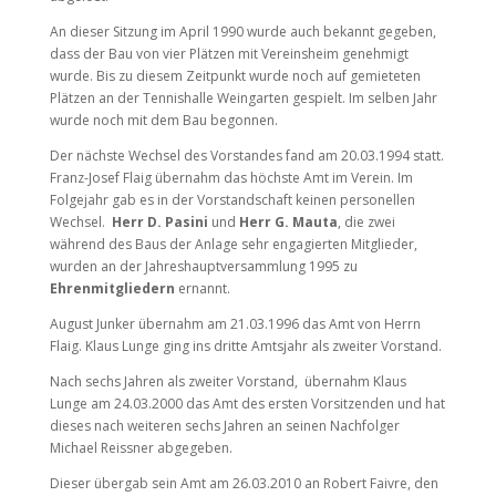
An dieser Sitzung im April 1990 wurde auch bekannt gegeben,
dass der Bau von vier Plätzen mit Vereinsheim genehmigt
wurde. Bis zu diesem Zeitpunkt wurde noch auf gemieteten
Plätzen an der Tennishalle Weingarten gespielt. Im selben Jahr
wurde noch mit dem Bau begonnen.
Der nächste Wechsel des Vorstandes fand am 20.03.1994 statt.
Franz-Josef Flaig übernahm das höchste Amt im Verein. Im
Folgejahr gab es in der Vorstandschaft keinen personellen
Wechsel.
Herr D.
Pasini
und
Herr G. Mauta
, die zwei
während des Baus der Anlage sehr engagierten Mitglieder,
wurden an der Jahreshauptversammlung 1995 zu
Ehrenmitgliedern
ernannt.
August Junker übernahm am 21.03.1996 das Amt von Herrn
Flaig. Klaus Lunge ging ins dritte Amtsjahr als zweiter Vorstand.
Nach sechs Jahren als zweiter Vorstand, übernahm Klaus
Lunge am 24.03.2000 das Amt des ersten Vorsitzenden und hat
dieses nach weiteren sechs Jahren an seinen Nachfolger
Michael Reissner abgegeben.
Dieser übergab sein Amt am 26.03.2010 an Robert Faivre, den